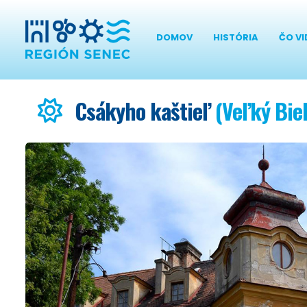
DOMOV
HISTÓRIA
ČO VI
Csákyho kaštieľ
(Veľký Biel