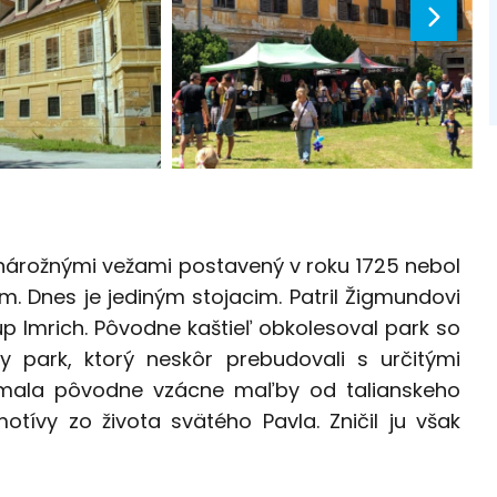
 nárožnými vežami postavený v roku 1725 nebol
m. Dnes je jediným stojacim. Patril Žigmundovi
p Imrich. Pôvodne kaštieľ obkolesoval park so
y park, ktorý neskôr prebudovali s určitými
a mala pôvodne vzácne maľby od talianskeho
motívy zo života svätého Pavla. Zničil ju však