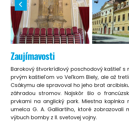
Zaujímavosti
Barokový štvorkrídlový poschodový kaštieľ s
prvým kaštieľom vo Veľkom Biely, ale až tretí
Csákymu ale spravoval ho jeho brat arcibisku
záhradou stromov. Najskôr šlo o francúzsk
prvkami na anglický park. Miestna kaplnk
umelca G. A. Galliartiho, ktoré zobrazovali 
výbuch bomby z II. svetovej vojny.