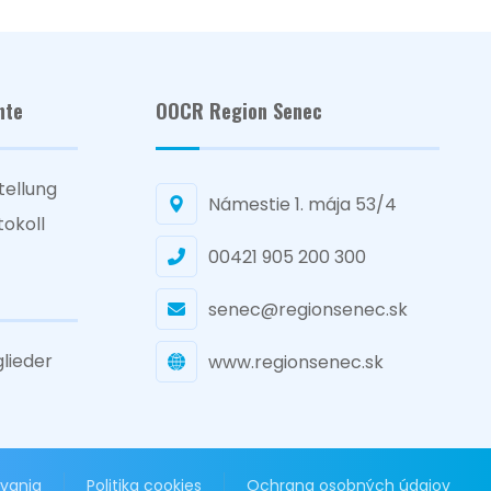
nte
OOCR Region Senec
tellung
Námestie 1. mája 53/4
tokoll
00421 905 200 300
senec@regionsenec.sk
glieder
www.regionsenec.sk
vania
Politika cookies
Ochrana osobných údajov