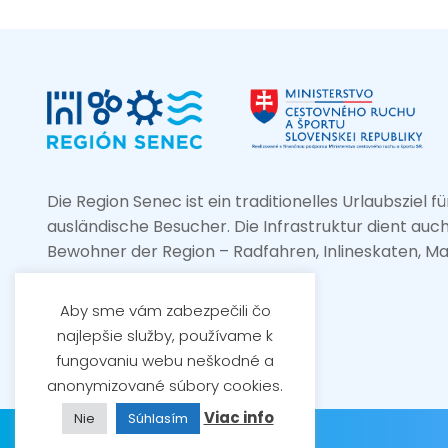
Die Region Senec ist ein traditionelles Urlaubsziel 
ausländische Besucher. Die Infrastruktur dient auc
Bewohner der Region – Radfahren, Inlineskaten, M
Aby sme vám zabezpečili čo
najlepšie služby, používame k
fungovaniu webu neškodné a
anonymizované súbory cookies.
Viac info
Nie
Súhlasím
Region Senec © 2026