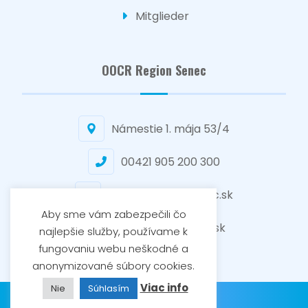
Mitglieder
OOCR Region Senec
Námestie 1. mája 53/4
00421 905 200 300
senec@regionsenec.sk
Aby sme vám zabezpečili čo
www.regionsenec.sk
najlepšie služby, používame k
fungovaniu webu neškodné a
anonymizované súbory cookies.
Viac info
Nie
Súhlasím
Region Senec © 2026