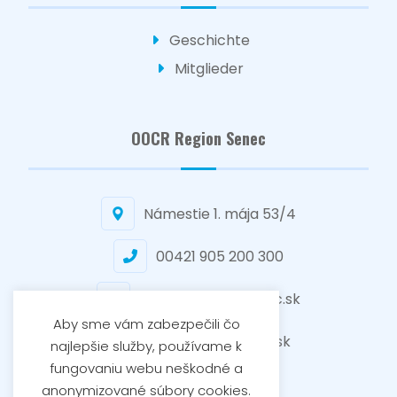
Geschichte
Mitglieder
OOCR Region Senec
Námestie 1. mája 53/4
00421 905 200 300
senec@regionsenec.sk
Aby sme vám zabezpečili čo
www.regionsenec.sk
najlepšie služby, používame k
fungovaniu webu neškodné a
anonymizované súbory cookies.