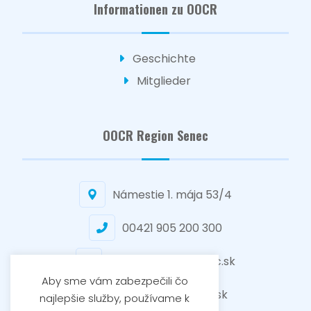
Informationen zu OOCR
Geschichte
Mitglieder
OOCR Region Senec
Námestie 1. mája 53/4
00421 905 200 300
senec@regionsenec.sk
Aby sme vám zabezpečili čo
www.regionsenec.sk
najlepšie služby, používame k