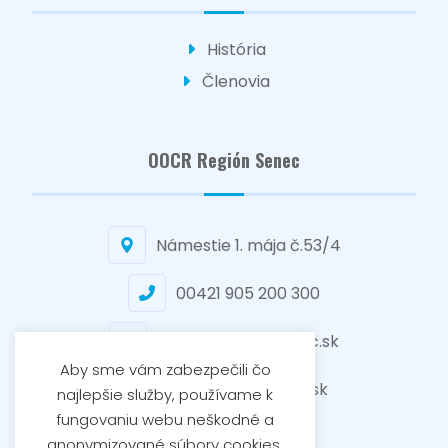
História
Členovia
OOCR Región Senec
Námestie 1. mája č.53/4
00421 905 200 300
senec@regionsenec.sk
Aby sme vám zabezpečili čo
www.regionsenec.sk
najlepšie služby, používame k
fungovaniu webu neškodné a
anonymizované súbory cookies.