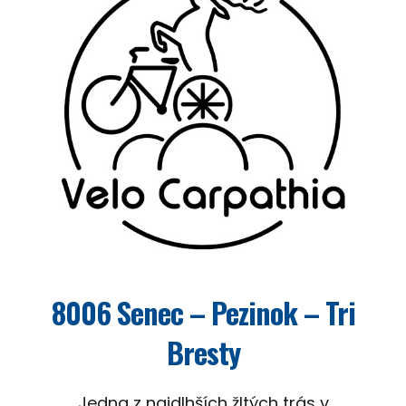
8006 Senec – Pezinok – Tri
Bresty
Jedna z najdlhších žltých trás v