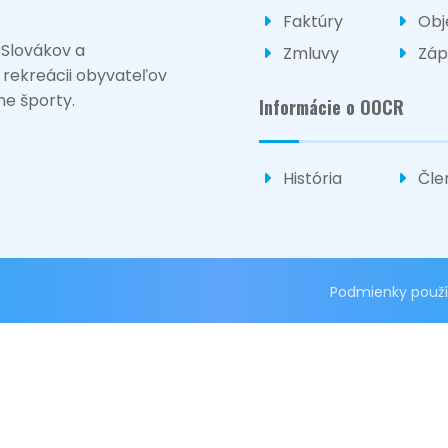
Faktúry
Obj
 Slovákov a
Zmluvy
Záp
ž rekreácii obyvateľov
ne športy.
Informácie o OOCR
História
Čle
Podmienky použí