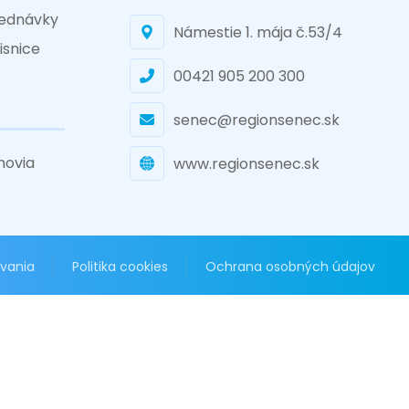
ednávky
Námestie 1. mája č.53/4
isnice
00421 905 200 300
senec@regionsenec.sk
novia
www.regionsenec.sk
vania
Politika cookies
Ochrana osobných údajov