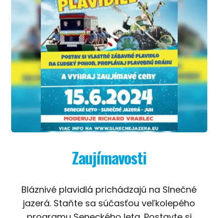
Zaujímavosti
Bláznivé plavidlá prichádzajú na Slnečné
jazerá. Staňte sa súčasťou veľkolepého
programu Seneckého leta. Postavte si