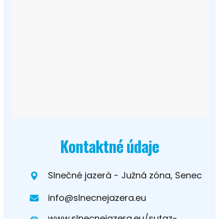
Kontaktné údaje
Slnečné jazerá - Južná zóna, Senec
info@slnecnejazera.eu
www.slnecnejazera.eu/sutaz-